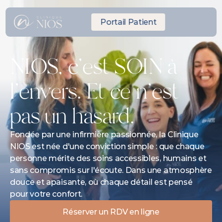
Portail Patient
NIOS, c'est SOIN à 
l'envers. Et ce n'est 
pas un hasard.
Fondée par une infirmière passionnée, la Clinique 
NIOS est née d'une conviction simple : que chaque 
personne mérite des soins accessibles, humains et 
sans compromis sur l'écoute. Dans une atmosphère 
douce et apaisante, où chaque détail est pensé 
pour votre confort.
Réserver un RDV en ligne