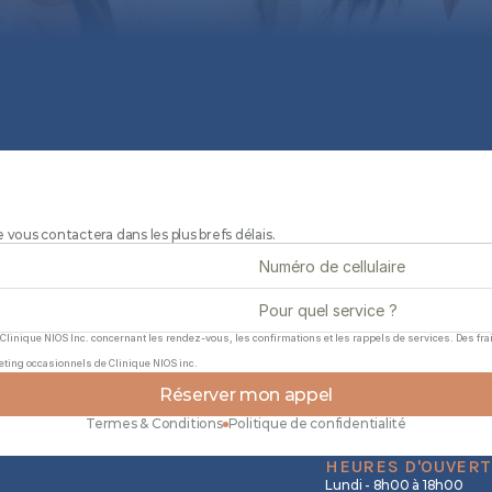
vous contactera dans les plus brefs délais.
Clinique NIOS Inc. concernant les rendez-vous, les confirmations et les rappels de services. Des f
eting occasionnels de Clinique NIOS inc.
Réserver mon appel
Termes & Conditions
Politique de confidentialité
HEURES D'OUVER
Lundi - 8h00 à 18h00