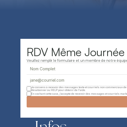
RDV Même Journée
Veuillez remplir le formulaire et un membre de notre équipe 
Je consens à recevoir des messages texte et courriels non commerciaux de 
désabonner ou HELP pour obtenir de l'aide.
En cochant cette case, j’accepte de recevoir des messages et courriels mark