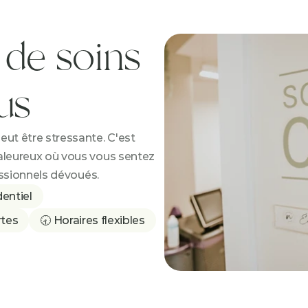
de soins 
us
t être stressante. C'est 
leureux où vous vous sentez 
essionnels dévoués.
entiel
rtes
🕣 Horaires flexibles