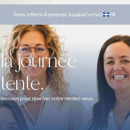
Soins offerts
À propos
L'équipe
Contact
FR
a journée 
tente.
-dessous pour réserver votre rendez-vous.