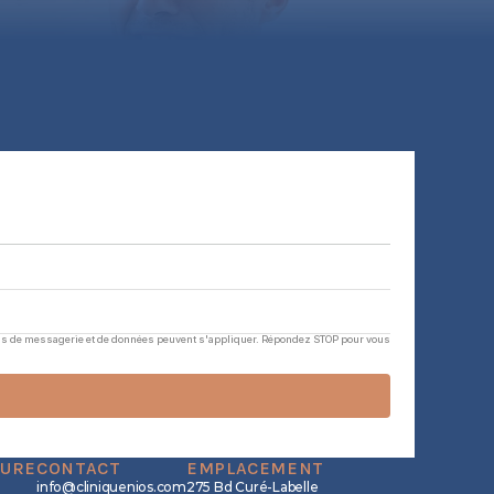
rais de messagerie et de données peuvent s'appliquer. Répondez STOP pour vous 
TURE
CONTACT
EMPLACEMENT
info@cliniquenios.com
275 Bd Curé-Labelle 