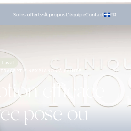
Soins offerts
À propos
L'équipe
Contact
FR
 Laval
NTRACEPTIF NEXPLANON À SAINTE-
tion efficace 
vec pose ou 