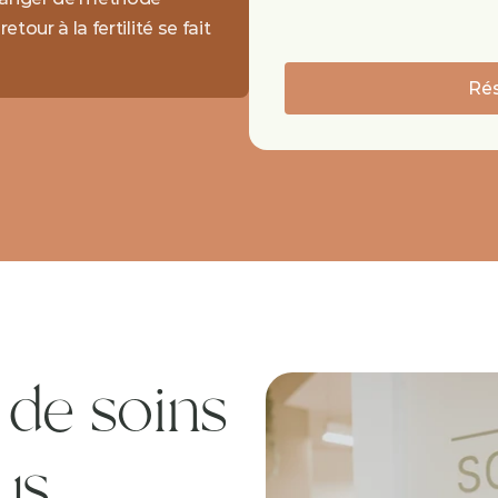
our à la fertilité se fait 
Rés
de soins 
us