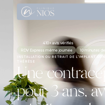
410+ avis vérifiés
RDV Express même journée
10 minutes de
INSTALLATION OU RETRAIT DE L'IMPLANT CO
THÉRÈSE
Une contracep
pour 3 ans, a