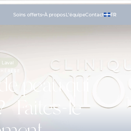
Soins offerts
À propos
L'équipe
Contact
FR
 Laval
THÉRÈSE
e peau qui 
 Faites-le 
dement