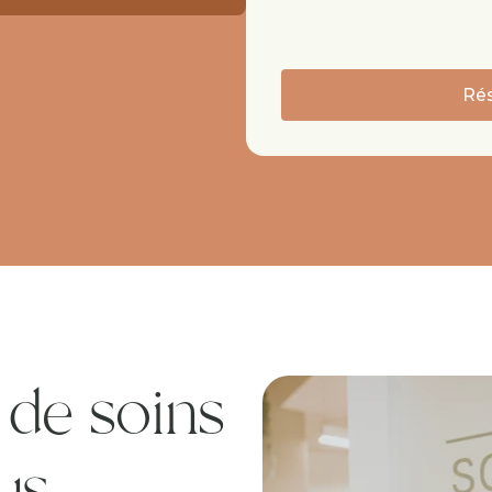
Rés
de soins 
us