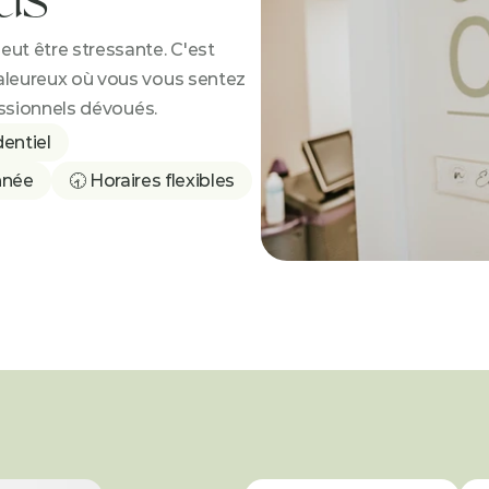
t être stressante. C'est 
leureux où vous vous sentez 
essionnels dévoués.
entiel
onnée
🕣 Horaires flexibles