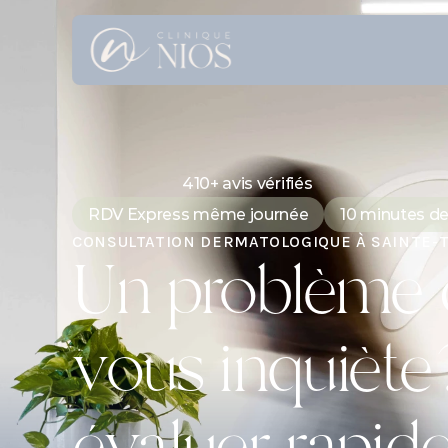
410+ avis vérifiés
RDV Express même journée
10 minutes de
CONSULTATION DERMATOLOGIQUE À SAINTE-
Un problème d
vous inquiète?
évaluer rapi