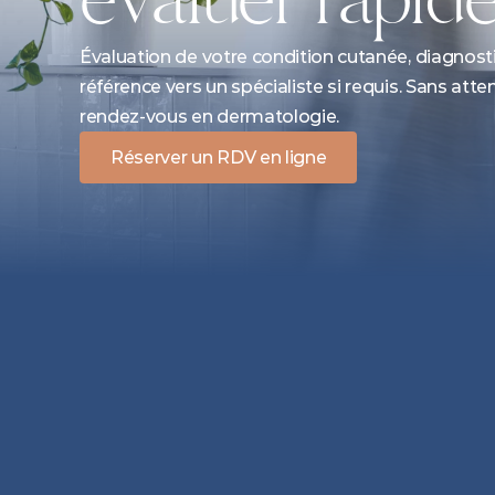
Évaluation de votre condition cutanée, diagnosti
référence vers un spécialiste si requis. Sans att
rendez-vous en dermatologie.
Réserver un RDV en ligne