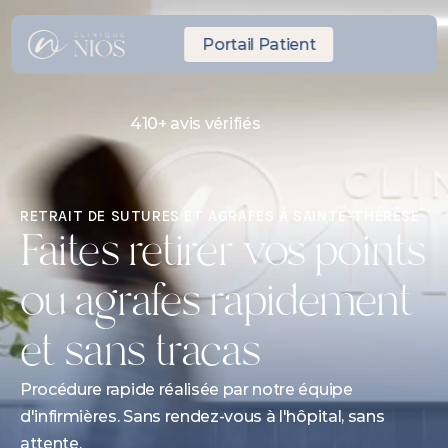
Portail Patient
410+ avis vérifiés
RDV Express même journée
10 minutes de Laval
RETRAIT DE SUTURES ET AGRAFES À SAINTE-THÉRÈSE
Faites retirer vos points 
ou agrafes rapidement 
et sans tracas
Procédure rapide réalisée par notre équipe 
d'infirmières. Sans rendez-vous à l'hôpital, sans 
attente.