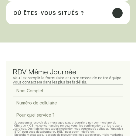
OÙ ÊTES-VOUS SITUÉS ?
RDV Même Journée
Veuillez remplir le formulaire et un membre de notre équipe 
vous contactera dans les plus brefs délais.
Je consens à recevoir des messages texte et courriels non commerciaux de 
Clinique NIOS Inc. concernant les rendez-vous, les confirmations et les rappels de 
services. Des frais de messagerie et de données peuvent s'appliquer. Répondez 
STOP pour vous désabonner ou HELP pour obtenir de l'aide.
En cochant cette case, j’accepte de recevoir des messages et courriels marketing 