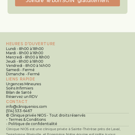
Joindre "le bon SOIN" gratuitement
HEURES D'OUVERTURE
Lundi - 8h00 à 18h00
Mardi - 8h00 à 16h00
Mercredi - 8h00 à 16h00
Jeudi - 8h00 à 18h00
Vendredi - 8h00 à 14h00
Samedi - Fermé
Dimanche - Fermé
LIENS RAPIDE
Urgences Mineures
Soins Infirmiers
Bilan de Santé
Réservez un RDV
CONTACT
info@cliniquenios.com
(514) 533-6467
© Clinique privée NIOS - Tout droits réservés
- Termes & Conditions
- Politique de confidentialité
Clinique NIOS est une clinique privée à Sainte-Thérèse près de Laval, 
Terrebonne, Blainville, et Rosemère. Notre équipe est prête à vous 