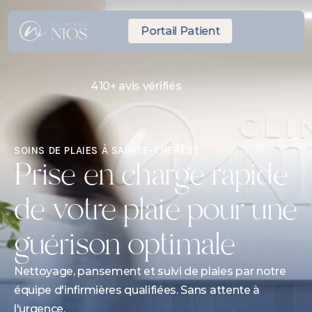
Portail Patient
410+ avis vérifiés
RDV Express même journée
10 minutes de Laval
SOINS DE PLAIES À SAINTE-THÉRÈSE
Prise en charge rapide 
de votre plaie pour une 
guérison optimale
Nettoyage, pansement et suivi de plaies par notre 
équipe d'infirmières qualifiées. Sans attente à 
l'urgence.