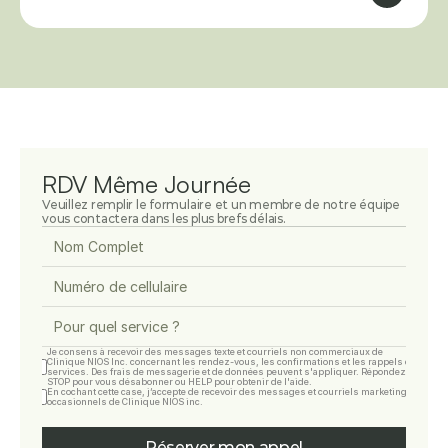
RDV Même Journée
Veuillez remplir le formulaire et un membre de notre équipe 
vous contactera dans les plus brefs délais.
Je consens à recevoir des messages texte et courriels non commerciaux de 
Clinique NIOS Inc. concernant les rendez-vous, les confirmations et les rappels de 
services. Des frais de messagerie et de données peuvent s'appliquer. Répondez 
STOP pour vous désabonner ou HELP pour obtenir de l'aide.
En cochant cette case, j’accepte de recevoir des messages et courriels marketing 
occasionnels de Clinique NIOS inc.
Réserver mon appel