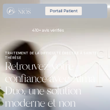
Portail Patient
410+ avis vérifiés
RDV Express même journée
10 minutes de Laval
TRAITEMENT DE LA DIFFICULTÉ ÉRECTILE À SAINTE-
THÉRÈSE
Retrouvez votre 
confiance avec Alma 
Duo, une solution 
moderne et non 