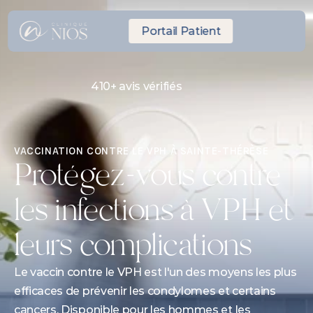
Portail Patient
410+ avis vérifiés
RDV Express même journée
10 minutes de Laval
VACCINATION CONTRE LE VPH À SAINTE-THÉRÈSE
Protégez-vous contre 
les infections à VPH et 
leurs complications
Le vaccin contre le VPH est l'un des moyens les plus 
efficaces de prévenir les condylomes et certains 
cancers. Disponible pour les hommes et les 