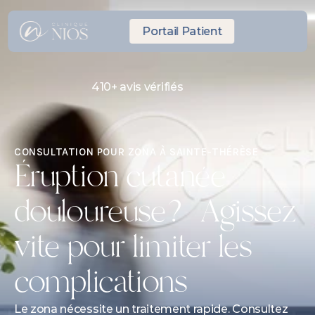
Portail Patient
410+ avis vérifiés
RDV Express même journée
10 minutes de Laval
CONSULTATION POUR ZONA À SAINTE-THÉRÈSE
Éruption cutanée 
douloureuse? Agissez 
vite pour limiter les 
complications
Le zona nécessite un traitement rapide. Consultez 