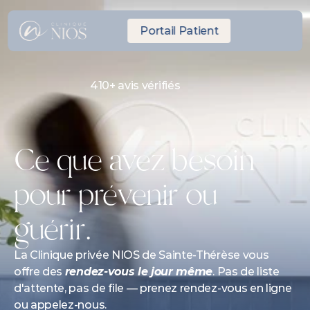
Portail Patient
410+ avis vérifiés
RDV Express même journée
10 minutes de Laval
Ce que avez besoin 
pour prévenir ou 
guérir. 
La Clinique privée NIOS de Sainte-Thérèse vous 
offre des 
rendez-vous le jour même
. Pas de liste 
d'attente, pas de file — prenez rendez-vous en ligne 
ou appelez-nous.